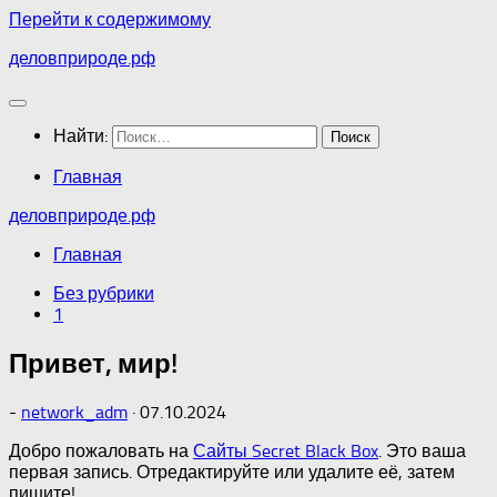
Перейти к содержимому
деловприроде.рф
Найти:
Главная
деловприроде.рф
Главная
Без рубрики
1
Привет, мир!
-
network_adm
·
07.10.2024
Добро пожаловать на
Сайты Secret Black Box
. Это ваша
первая запись. Отредактируйте или удалите её, затем
пишите!